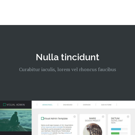
Nulla tincidunt
Curabitur iaculis, lorem vel rhoncus faucibus